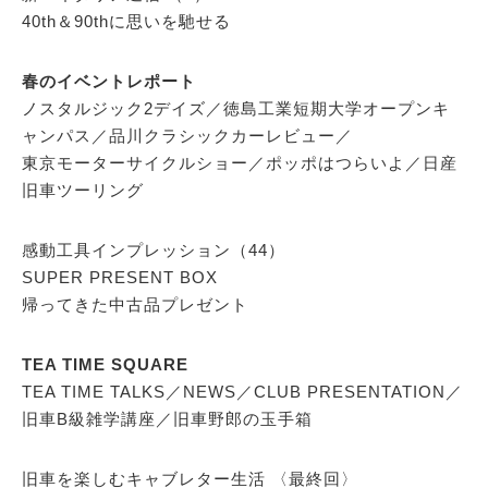
40th＆90thに思いを馳せる
春のイベントレポート
ノスタルジック2デイズ／徳島工業短期大学オープンキ
ャンパス／品川クラシックカーレビュー／
東京モーターサイクルショー／ポッポはつらいよ／日産
旧車ツーリング
感動工具インプレッション（44）
SUPER PRESENT BOX
帰ってきた中古品プレゼント
TEA TIME SQUARE
TEA TIME TALKS／NEWS／CLUB PRESENTATION／
旧車B級雑学講座／旧車野郎の玉手箱
旧車を楽しむキャブレター生活 〈最終回〉