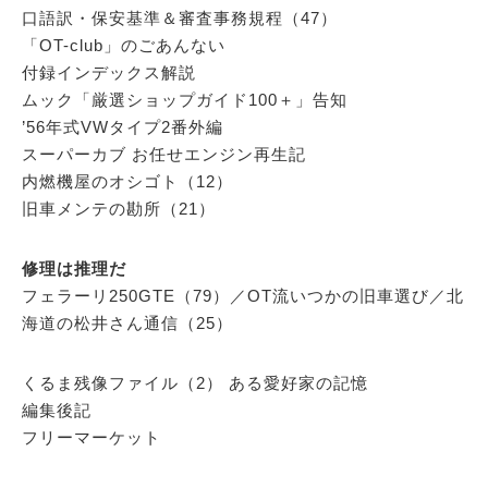
口語訳・保安基準＆審査事務規程（47）
「OT-club」のごあんない
付録インデックス解説
ムック「厳選ショップガイド100＋」告知
’56年式VWタイプ2番外編
スーパーカブ お任せエンジン再生記
内燃機屋のオシゴト（12）
旧車メンテの勘所（21）
修理は推理だ
フェラーリ250GTE（79）／OT流いつかの旧車選び／北
海道の松井さん通信（25）
くるま残像ファイル（2） ある愛好家の記憶
編集後記
フリーマーケット