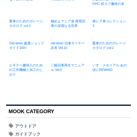
OHC 鉄カブ趣味の友
愛車のためのガレージ
極めよマニア道 商用旧
激レア車コレクション
カタログ vol.3
車の深淵なる世界
3
Old-timer 厳選ショップ
old-timer 旧車オーナー
愛車のためのガレージ
ガイド100+
読本 Vol.10
カタログ vol.2
ビギナー趣味人のため
二輪旧車再生マニュア
いすゞメモリアル あの
の工作機械と加工のし
ル Vol.5
頃にREWIND
おり
MOOK CATEGORY
アウトドア
ガイドブック