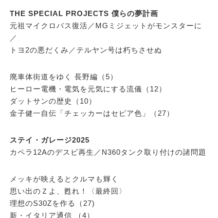
THE SPECIAL PROJECTS 僕らの夢計画
元祖マイクロバス復活／MGミジェットがモンスターに
／
トヨ2の悪だくみ／テルヤン号は朽ちさせぬ
廃車体街道をゆく 長野編（5）
ヒーロー電機・電気を元気にする流儀（12）
ダットサンの歴史（10）
金子健一自伝「チェッカーはセピア色」（27）
ステイ・ガレージ2025
カペラ12Aのデスビ再生／N360タンク取り付けの諸問題
メッキが映えるとクルマも輝く
思い出のＺよ、甦れ！〈最終回〉
理想のS30Zを作る（27)
新・イタリア通信 （4）