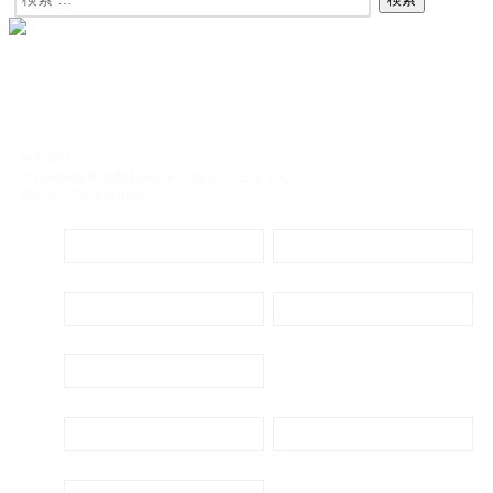
東京本社
〒104-8488 東京都中央区八丁堀4-5-9 エイトビル
TEL:03-3552-8431(代)
定期購読
電子書籍のご案内
会社概要
プライバシーポリシー
代表ごあいさつ
新刊・刊行予定のご案内
広告出稿のご案内