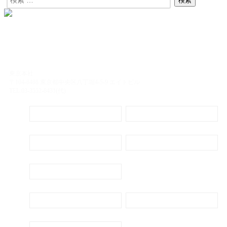
東京本社
〒104-8488 東京都中央区八丁堀4-5-9 エイトビル
TEL:03-3552-8431(代)
定期購読
電子書籍のご案内
会社概要
プライバシーポリシー
代表ごあいさつ
新刊・刊行予定のご案内
広告出稿のご案内