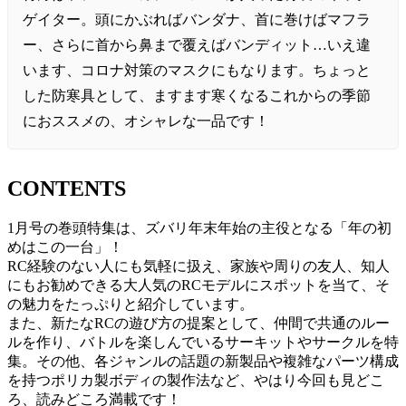
ゲイター。頭にかぶればバンダナ、首に巻けばマフラ
ー、さらに首から鼻まで覆えばバンディット…いえ違
います、コロナ対策のマスクにもなります。ちょっと
した防寒具として、ますます寒くなるこれからの季節
におススメの、オシャレな一品です！
CONTENTS
1月号の巻頭特集は、ズバリ年末年始の主役となる「年の初
めはこの一台」！
RC経験のない人にも気軽に扱え、家族や周りの友人、知人
にもお勧めできる大人気のRCモデルにスポットを当て、そ
の魅力をたっぷりと紹介しています。
また、新たなRCの遊び方の提案として、仲間で共通のルー
ルを作り、バトルを楽しんでいるサーキットやサークルを特
集。その他、各ジャンルの話題の新製品や複雑なパーツ構成
を持つポリカ製ボディの製作法など、やはり今回も見どこ
ろ、読みどころ満載です！