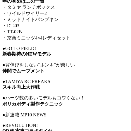
年の初めはこの一台
・タミヤ ランチボックス
・ワイルドウイリー2
・ミッドナイトパンプキン
・DT-03
・TT-02B
・京商ミニッツ4×4レディセット
●GO TO FIELD!
新春期待のNEWモデル
●背伸びをしない“ホンキ”が楽しい
仲間でムーブメント
●TAMIYA RC FREAKS
スキル向上大作戦
●パーツ数の多いモデルもコワくない！
ポリカボディ製作テクニック
●新連載 MP10 NEWS
●REVOLUTION!
OD発 実車コラボタイヤ