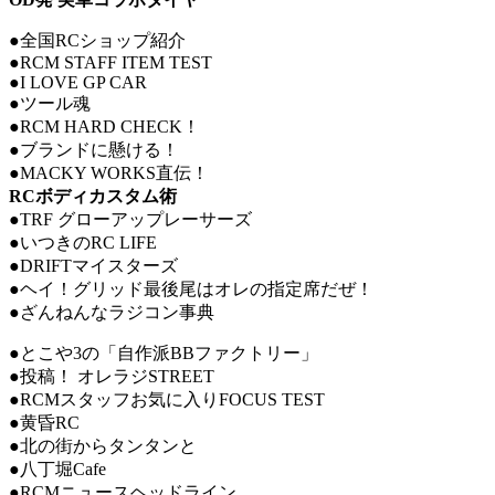
●全国RCショップ紹介
●RCM STAFF ITEM TEST
●I LOVE GP CAR
●ツール魂
●RCM HARD CHECK！
●ブランドに懸ける！
●MACKY WORKS直伝！
RCボディカスタム術
●TRF グローアップレーサーズ
●いつきのRC LIFE
●DRIFTマイスターズ
●ヘイ！グリッド最後尾はオレの指定席だぜ！
●ざんねんなラジコン事典
●とこや3の「自作派BBファクトリー」
●投稿！ オレラジSTREET
●RCMスタッフお気に入りFOCUS TEST
●黄昏RC
●北の街からタンタンと
●八丁堀Cafe
●RCMニュースヘッドライン