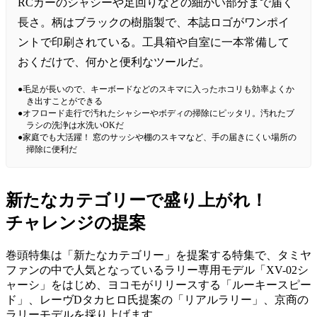
RCカーのシャシーや足回りなどの細かい部分まで届く
長さ。柄はブラックの樹脂製で、本誌ロゴがワンポイ
ントで印刷されている。工具箱や自室に一本常備して
おくだけで、何かと便利なツールだ。
●毛足が長いので、キーボードなどのスキマに入ったホコリも効率よくか
き出すことができる
●オフロード走行で汚れたシャシーやボディの掃除にピッタリ。汚れたブ
ラシの洗浄は水洗いOKだ
●家庭でも大活躍！ 窓のサッシや棚のスキマなど、手の届きにくい場所の
掃除に便利だ
新たなカテゴリーで盛り上がれ！
チャレンジの提案
巻頭特集は「新たなカテゴリー」を提案する特集で、タミヤ
ファンの中で人気となっているラリー専用モデル「XV-02シ
ャーシ」をはじめ、ヨコモがリリースする「ルーキースピー
ド」、レーヴDタカヒロ氏提案の「リアルラリー」、京商の
ラリーモデルを採り上げます。