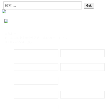
東京本社
〒104-8488 東京都中央区八丁堀4-5-9 エイトビル
TEL:03-3552-8431(代)
定期購読
電子書籍のご案内
会社概要
プライバシーポリシー
代表ごあいさつ
新刊・刊行予定のご案内
広告出稿のご案内
お問い合わせ