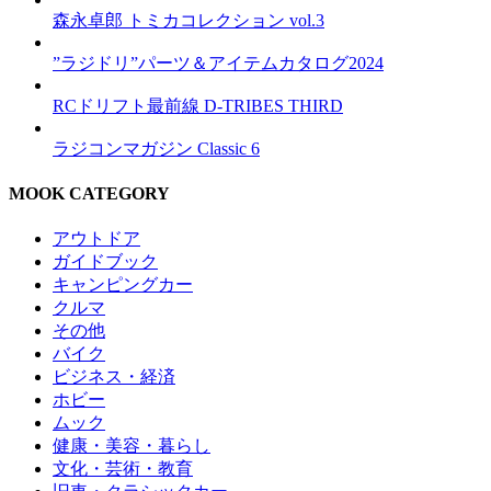
森永卓郎 トミカコレクション vol.3
”ラジドリ”パーツ＆アイテムカタログ2024
RCドリフト最前線 D-TRIBES THIRD
ラジコンマガジン Classic 6
MOOK CATEGORY
アウトドア
ガイドブック
キャンピングカー
クルマ
その他
バイク
ビジネス・経済
ホビー
ムック
健康・美容・暮らし
文化・芸術・教育