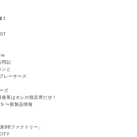
加！
EST
S
ie
 訪問記
タンと
ップレーサーズ
e
ターズ
最後尾はオレの指定席だぜ！
CTS 〜新製品情報
派BBファクトリー」
CITY