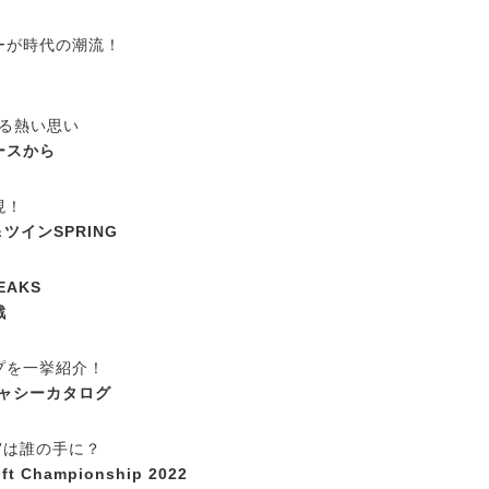
ーが時代の潮流！
ける熱い思い
ースから
現！
ツインSPRING
REAKS
戦
プを一挙紹介！
シャシーカタログ
”は誰の手に？
rift Championship 2022