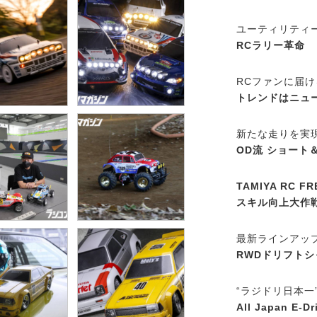
ユーティリティ
RCラリー革命
RCファンに届
トレンドはニュ
新たな走りを実
OD流 ショート＆
TAMIYA RC F
スキル向上大作
最新ラインアッ
RWDドリフト
“ラジドリ日本一
All Japan E-D