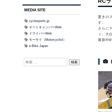
RC
MEDIA SITE
驚きの
cyclesports.jp
す。
オートキャンパーWeb
さらにデ
ドライバーWeb
ィ、大白
モーサイ（Motorcyclist）
最新R
e-Bike Japan