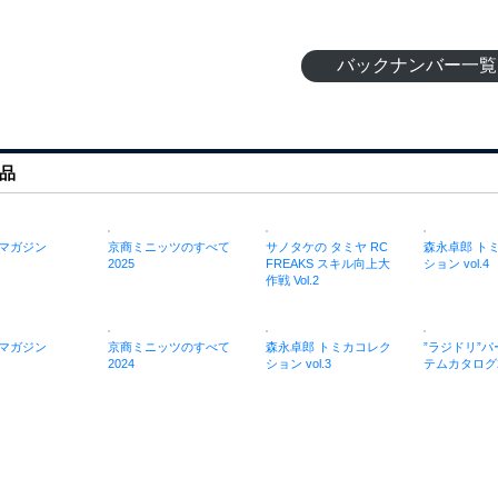
バックナンバー一覧
品
マガジン
京商ミニッツのすべて
サノタケの タミヤ RC
森永卓郎 ト
2025
FREAKS スキル向上大
ション vol.4
作戦 Vol.2
マガジン
京商ミニッツのすべて
森永卓郎 トミカコレク
”ラジドリ”
2024
ション vol.3
テムカタログ2