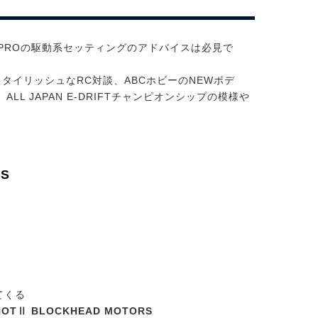
2PROの駆動系セッティングのアドバイスは必見で
スタイリッシュなRC対談、ABCホビーのNEWボデ
L JAPAN E-DRIFTチャンピオンシップの模様や
TS
てくる
HOTⅡ BLOCKHEAD MOTORS