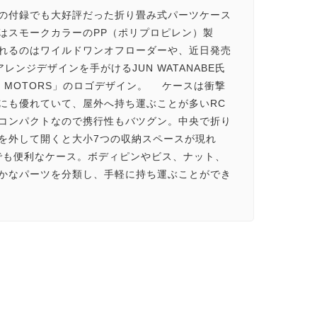
の付録でも大好評だった折り畳み式パーツケース
はスモークカラーのPP（ポリプロピレン）製
れるのはワイルドワンオフローダーや、近日発売
アレンジデザインを手がけるJUN WATANABE氏
AD MOTORS」のロゴデザイン。 ケースは衝撃
にも優れていて、屋外へ持ち運ぶことが多いRC
コンパクトなので携行性もバツグン。中央で折り
を外して開くと大小7つの収納スペースが現れ
でも便利なケース。ボディピンやビス、ナット、
かなパーツを分類し、手軽に持ち運ぶことができ
！