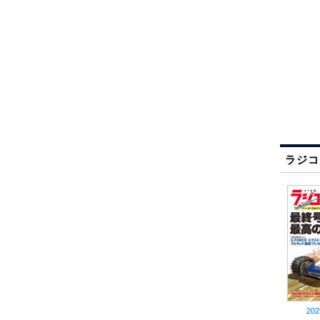
ラジコ
20