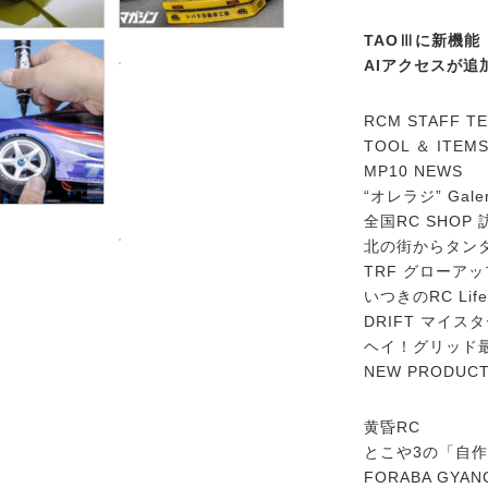
TAOⅢに新機能
AIアクセスが追
RCM STAFF T
TOOL ＆ ITEM
MP10 NEWS
“オレラジ” Galer
全国RC SHOP
北の街からタン
TRF グローア
いつきのRC Lif
DRIFT マイス
ヘイ！グリッド
NEW PRODU
黄昏RC
とこや3の「自作
FORABA GYAN