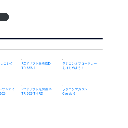
ミカコレク
RCドリフト最前線D-
ラジコンオフロードカー
TRIBES 4
をはじめよう！
パーツ＆アイ
RCドリフト最前線 D-
ラジコンマガジン
024
TRIBES THIRD
Classic 6