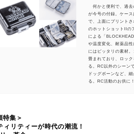
何かと便利で、過去
が今号の付録。ケース
で、上面にプリントさ
のホットショットIIの
による「BLOCKHE
や温度変化、耐薬品性
にはピッタリの素材。
畳まれており、ロック
る。RC以外のシーン
ドッグボーンなど、細
る。RC活動のお供に
頭特集＞
ティリティーが時代の潮流！