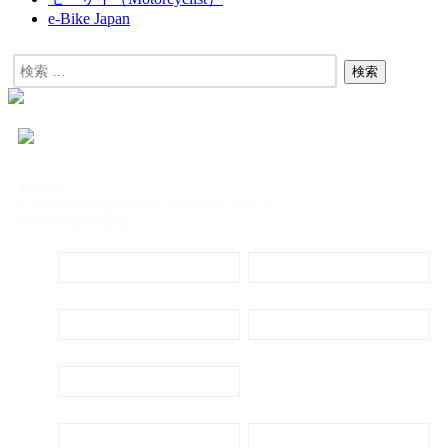
e-Bike Japan
東京本社
〒104-8488 東京都中央区八丁堀4-5-9 エイトビル
TEL:03-3552-8431(代)
定期購読
電子書籍のご案内
会社概要
プライバシーポリシー
代表ごあいさつ
新刊・刊行予定のご案内
広告出稿のご案内