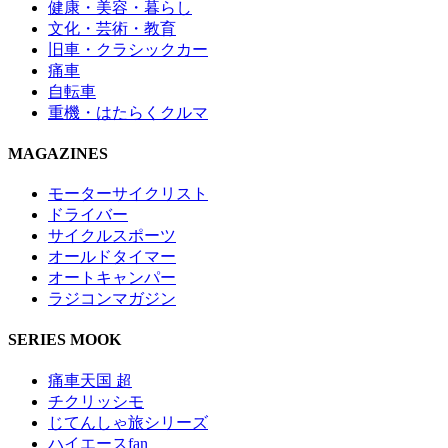
健康・美容・暮らし
文化・芸術・教育
旧車・クラシックカー
痛車
自転車
重機・はたらくクルマ
MAGAZINES
モーターサイクリスト
ドライバー
サイクルスポーツ
オールドタイマー
オートキャンパー
ラジコンマガジン
SERIES MOOK
痛車天国 超
チクリッシモ
じてんしゃ旅シリーズ
ハイエースfan